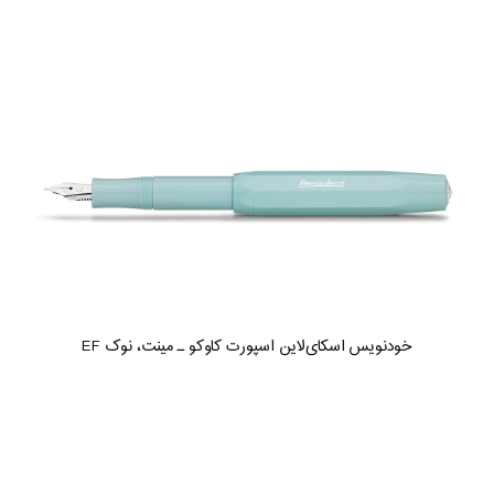
خودنویس اسکای‌لاین اسپورت کاوکو ـ مینت، نوک EF