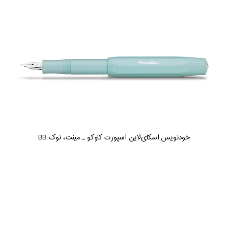
خودنویس اسکای‌لاین اسپورت کاوکو ـ مینت، نوک BB