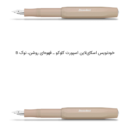
خودنویس اسکای‌لاین اسپورت کاوکو ـ قهوه‌ای روشن، نوک B