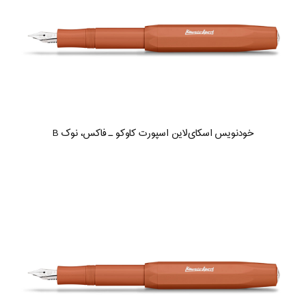
خودنویس اسکای‌لاین اسپورت کاوکو ـ فاکس، نوک B