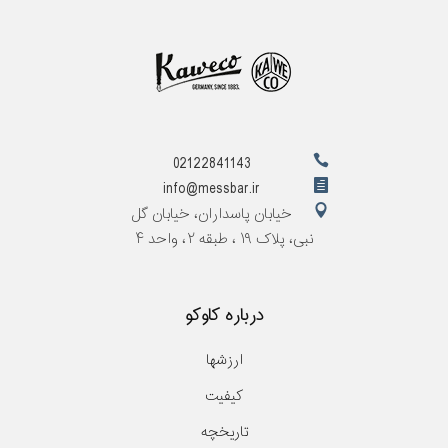
02122841143
info@messbar.ir
خیابان پاسداران، خیابان گل
نبی، پلاک ۱۹ ، طبقه ۲، واحد ۴
درباره کاوکو
ارزشها
کیفیت
تاریخچه