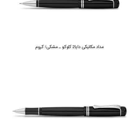
مداد مکانیکی دایا2 کاوکو ـ مشکی/ کروم