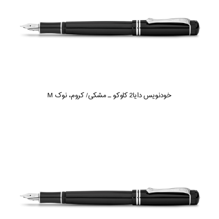
خودنویس دایا2 کاوکو ـ مشکی/ کروم، نوک M