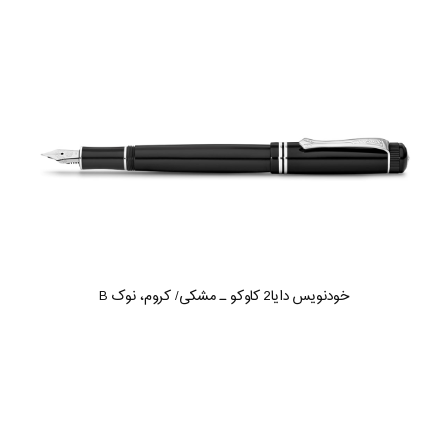
خودنویس دایا2 کاوکو ـ مشکی/ کروم، نوک B