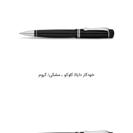
خودکار دایا2 کاوکو ـ مشکی/ کروم