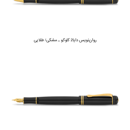
روان‌نویس دایا2 کاوکو ـ مشکی/ طلایی