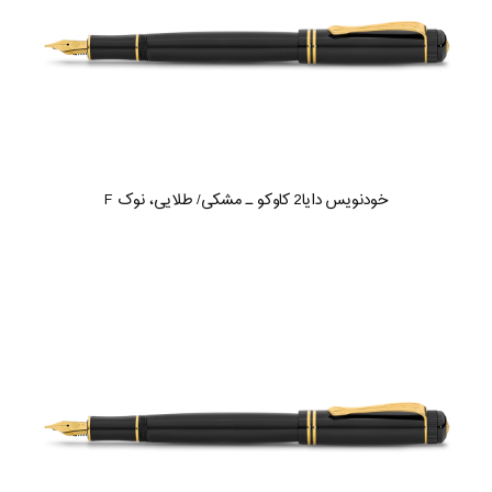
خودنویس دایا2 کاوکو ـ مشکی/ طلایی، نوک F