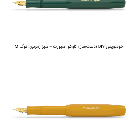
خودنویس DIY (دست‌ساز) کاوکو اسپورت – سبز زمردی، نوک M