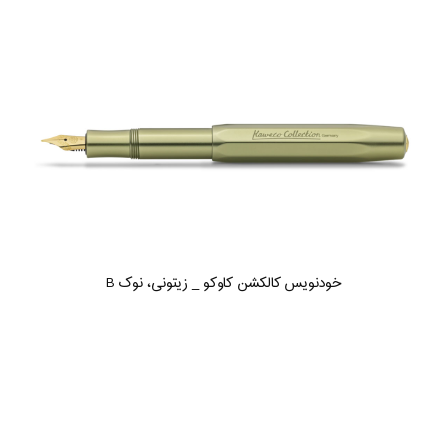
خودنویس کالکشن کاوکو _ زیتونی، نوک B