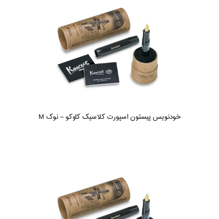
خودنویس پیستون اسپورت کلاسیک کاوکو – نوک M