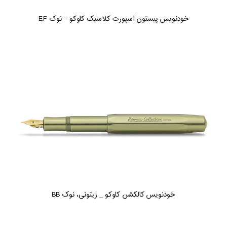
خودنویس پیستون اسپورت کلاسیک کاوکو – نوک EF
خودنویس کالکشن کاوکو _ زیتونی، نوک BB