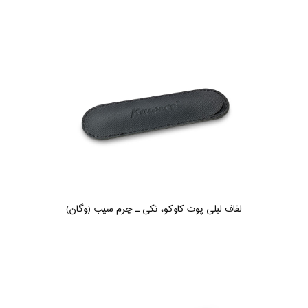
لفاف لیلی پوت کاوکو، تکی ـ چرم سیب (وگان)