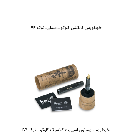
خودنویس کالکشن کاوکو ـ عسلی، نوک EF
خودنویس پیستون اسپورت کلاسیک کاوکو – نوک BB