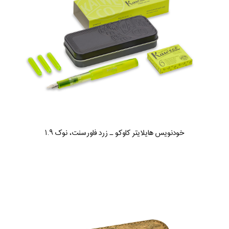
خودنویس هایلایتر کاوکو ـ زرد فاورسنت، نوک ۱.۹