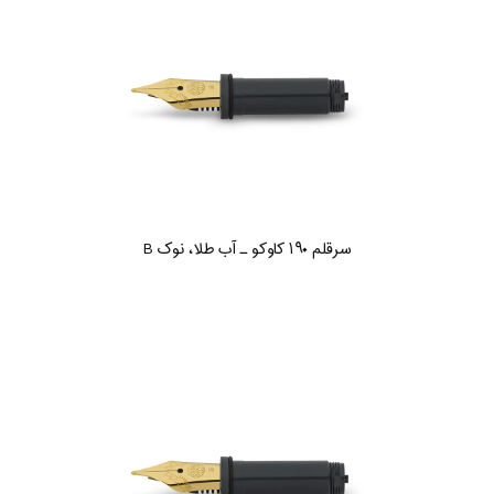
سرقلم ۱۹۰ کاوکو ـ آب طلا، نوک B