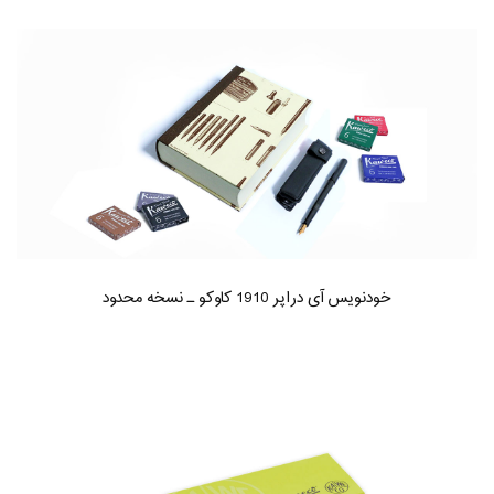
خودنویس آی دراپر 1910 کاوکو ـ نسخه محدود