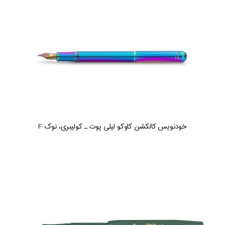
خودنویس کالکشن کاوکو لیلی پوت ـ کولیبری، نوک F