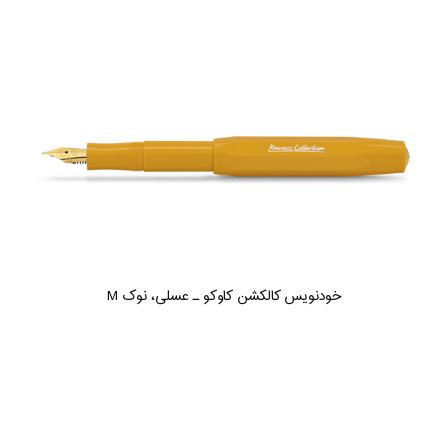
خودنویس کالکشن کاوکو ـ عسلی، نوک M