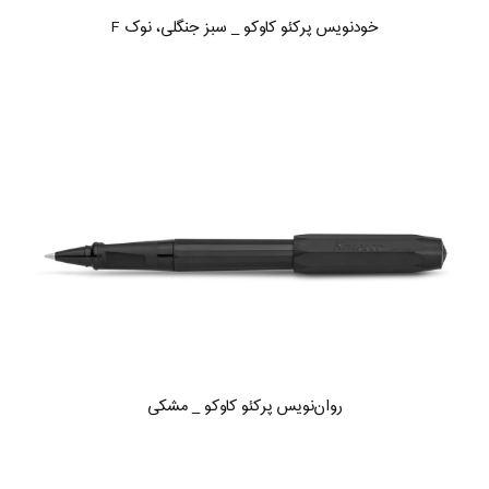
خودنویس پرکئو کاوکو _ سبز جنگلی، نوک F
روان‌نویس پرکئو کاوکو _ مشکی