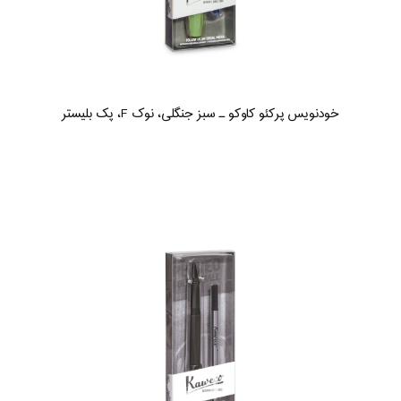
خودنویس پرکئو کاوکو ـ سبز جنگلی، نوک F، پک بلیستر