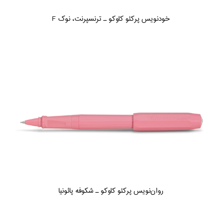
خودنویس پرکئو کاوکو ـ ترنسپرنت، نوک F
روان‌نویس پرکئو کاوکو ـ شکوفه پائونیا