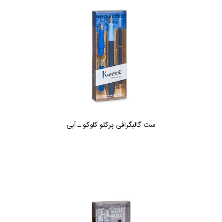
ست گالیگرافی پرکئو کاوکو ـ آبی