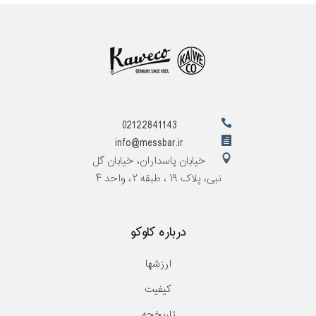
02122841143
info@messbar.ir
خیابان پاسداران، خیابان گل
نبی، پلاک ۱۹ ، طبقه ۲، واحد ۴
درباره کاوکو
ارزشها
کیفیت
تاریخچه