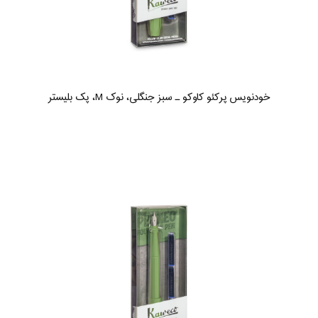
خودنویس پرکئو کاوکو ـ سبز جنگلی، نوک M، پک بلیستر