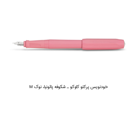
خودنویس پرکئو کاوکو ـ شکوفه پائونیا، نوک M