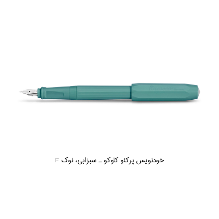
خودنویس پرکئو کاوکو ـ سبزابی، نوک F