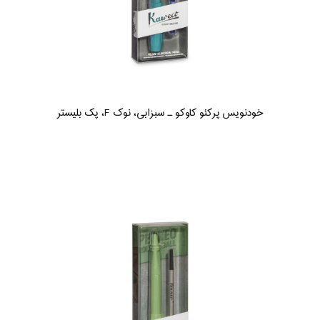
خودنویس پرکئو کاوکو ـ سبزابی، نوک F، پک بلیستر