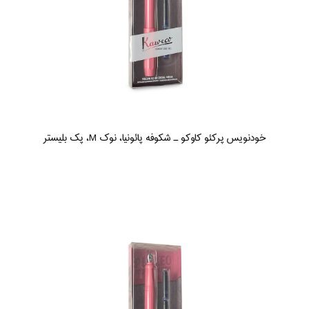
خودنویس پرکئو کاوکو ـ شکوفه پائونیا، نوک M، پک بلیستر