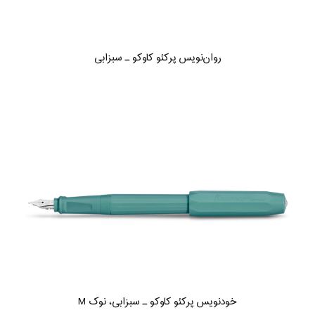
روان‌نویس پرکئو کاوکو ـ سبزابی
خودنویس پرکئو کاوکو ـ سبزابی، نوک M