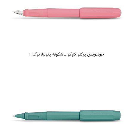
خودنویس پرکئو کاوکو ـ شکوفه پائونیا، نوک F