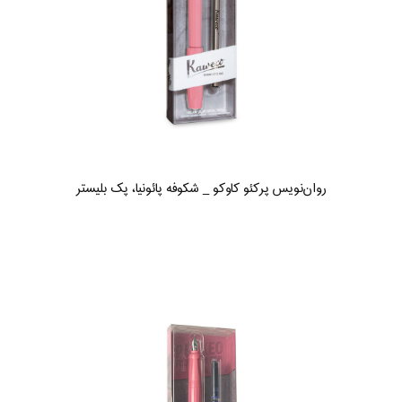
روان‌نویس پرکئو کاوکو _ شکوفه پائونیا، پک بلیستر