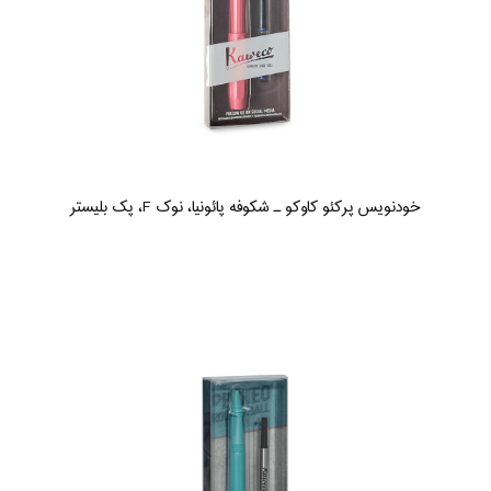
خودنویس پرکئو کاوکو ـ شکوفه پائونیا، نوک F، پک بلیستر