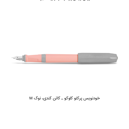
خودنویس پرکئو کاوکو ـ کاتن کندی، نوک M