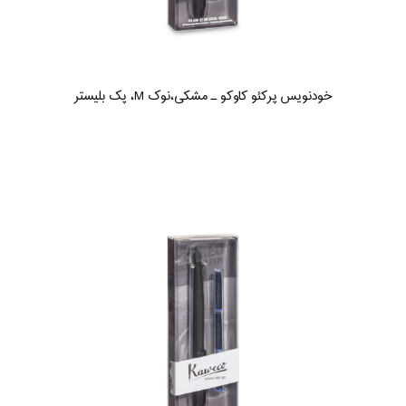
خودنویس پرکئو کاوکو ـ مشکی،نوک M، پک بلیستر