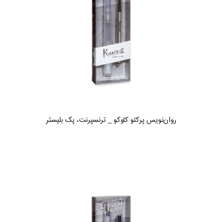
روان‌نویس پرکئو کاوکو _ ترنسپرنت، پک بلیستر