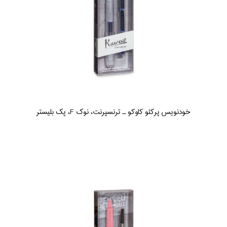
خودنویس پرکئو کاوکو ـ ترنسپرنت، نوک F، پک بلیستر