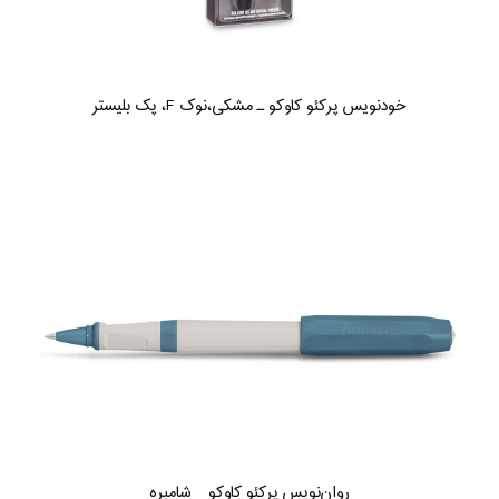
خودنویس پرکئو کاوکو ـ مشکی،نوک F، پک بلیستر
روان‌نویس پرکئو کاوکو _ شامبره