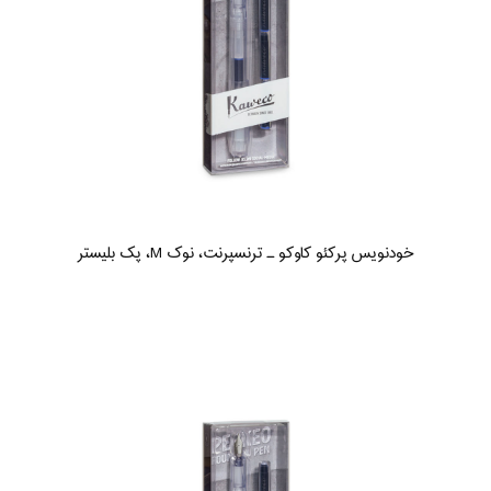
خودنویس پرکئو کاوکو ـ ترنسپرنت، نوک M، پک بلیستر