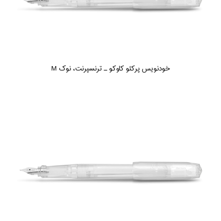
خودنویس پرکئو کاوکو ـ ترنسپرنت، نوک M