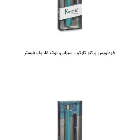
خودنویس پرکئو کاوکو ـ سبزابی، نوک M، پک بلیستر