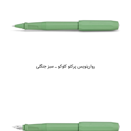
روان‌نویس پرکئو کاوکو ـ سبز جنگلی