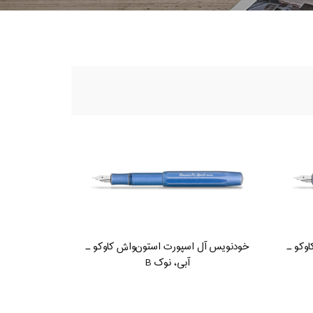
وکو ـ
خودنویس آل اسپورت استون‌واش کاوکو ـ
آبی، نوک B