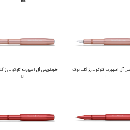
BB
 آل اسپورت کاوکو ـ رز گلد، نوک
خودنویس آل اسپورت کاوکو ـ رز گل
EF
F