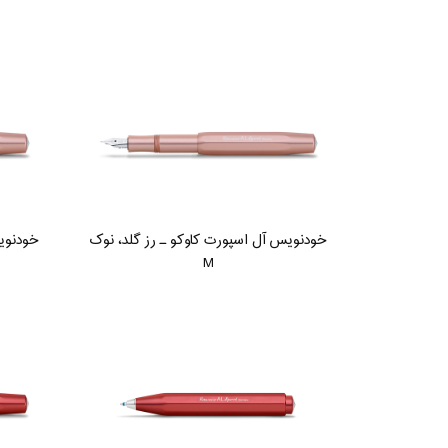
خودنویس آل اسپورت کاوکو ـ رز گلد، نوک
خودنویس
M