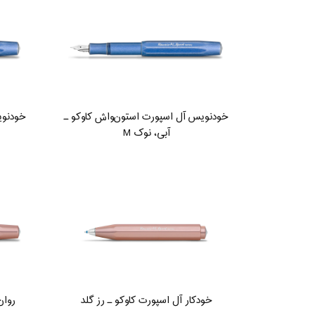
خودنویس آل اسپورت استون‌واش کاوکو ـ
خودنوی
آبی، نوک M
خودکار آل اسپورت کاوکو ـ رز گلد
روان