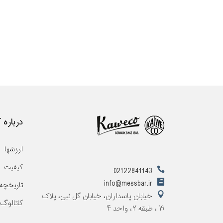
درباره 
ارزشها
کیفیت
02122841143
info@messbar.ir
تاریخچه
خیابان پاسداران، خیابان گل نبی، پلاک
کاتالوگ
۱۹ ، طبقه ۲، واحد ۴