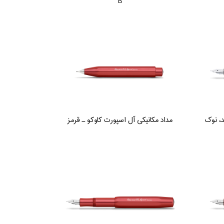
B
د، نوک
مداد مکانیکی آل اسپورت کاوکو ـ قرمز