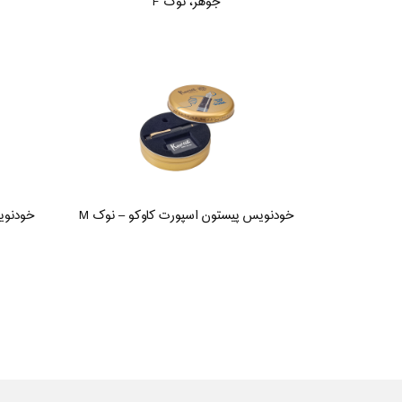
جوهر، نوک F
خودنویس پیستون اسپورت کاوکو – نوک M
خودنوی