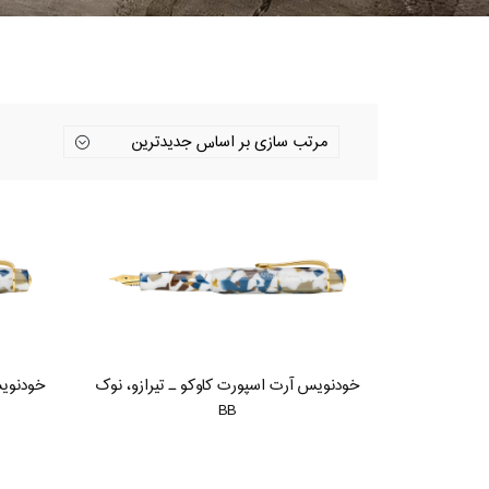
خودنویس آرت اسپورت کاوکو ـ تیرازو، نوک
خودنویس
BB