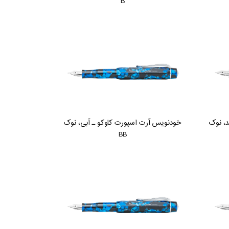
B
د، نوک
خودنویس آرت اسپورت کاوکو ـ آبی، نوک
BB