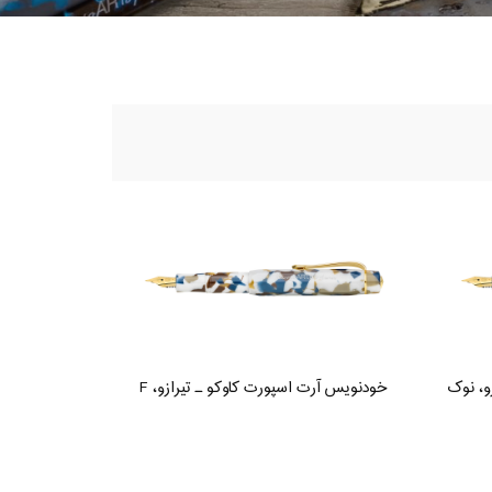
و، نوک
خودنویس آرت اسپورت کاوکو ـ تیرازو، F