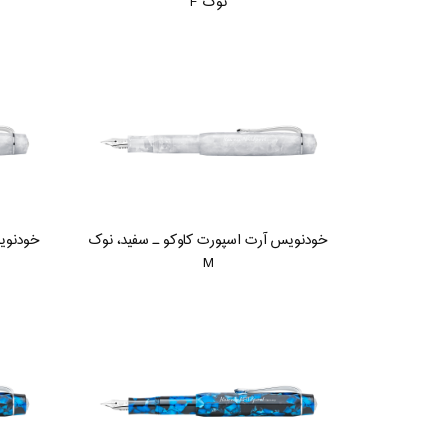
نوک F
خودنویس آرت اسپورت کاوکو ـ سفید، نوک
خودنویس
M