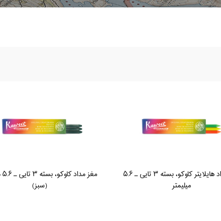
مغز مداد هایلایتر کاوکو، بسته ۳ تایی ـ ۵.۶
مغز م
میلیمتر
(سبز)