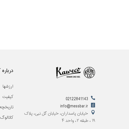
درباره 
ارزشها
کیفیت
02122841143
info@messbar.ir
تاریخچه
خیابان پاسداران، خیابان گل نبی، پلاک
کاتالوگ
۱۹ ، طبقه ۲، واحد ۴