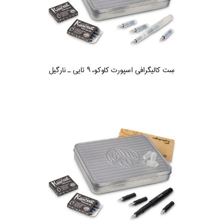
سِت کالیگرافی اسپورت کاوکو، ۹ تایی ـ نارگیل