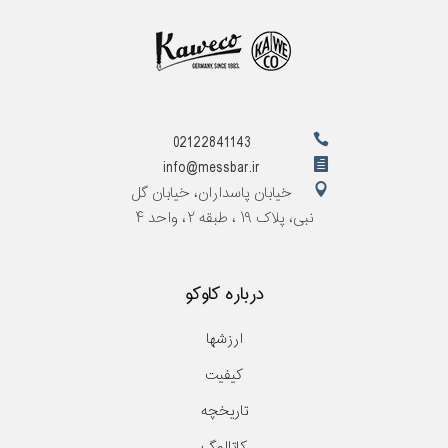
02122841143
info@messbar.ir
خیابان پاسداران، خیابان گل
نبی، پلاک ۱۹ ، طبقه ۲، واحد ۴
درباره کاوکو
ارزشها
کیفیت
تاریخچه
کاتالوگ