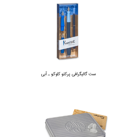
ست گالیگرافی پرکئو کاوکو ـ آبی