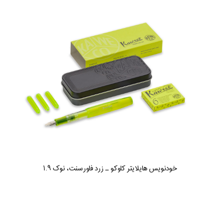
خودنویس هایلایتر کاوکو ـ زرد فاورسنت، نوک ۱.۹