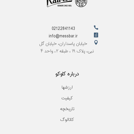
02122841143
info@messbar.ir
خیابان پاسداران، خیابان گل
نبی، پلاک ۱۹ ، طبقه ۲، واحد ۴
درباره کاوکو
ارزشها
کیفیت
تاریخچه
کاتالوگ