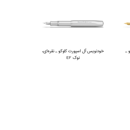
 ـ
خودنویس آل اسپورت کاوکو ـ نقره‌ای،
نوک EF