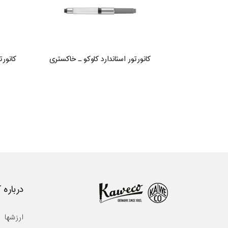
کانورتور استاندارد کاوکو ـ خاکستری
کانورت
درباره 
ارزشها