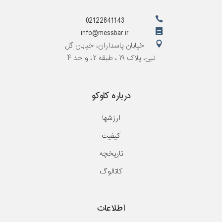
02122841143
info@messbar.ir
خیابان پاسداران، خیابان گل
نبی، پلاک ۱۹ ، طبقه ۲، واحد ۴
درباره کاوکو
ارزشها
کیفیت
تاریخچه
کاتالوگ
اطلاعات