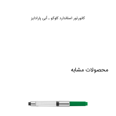
کانورتور استاندارد کاوکو ـ آبی پارادایز
محصولات مشابه