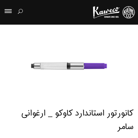
کانورتور استاندارد کاوکو _ ارغوانی
سامر