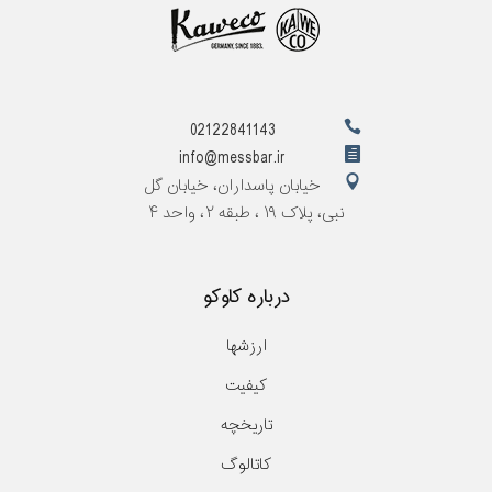
02122841143
info@messbar.ir
خیابان پاسداران، خیابان گل
نبی، پلاک ۱۹ ، طبقه ۲، واحد ۴
درباره کاوکو
ارزشها
کیفیت
تاریخچه
کاتالوگ