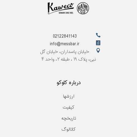
02122841143
info@messbar.ir
خیابان پاسداران، خیابان گل
نبی، پلاک ۱۹ ، طبقه ۲، واحد ۴
درباره کاوکو
ارزشها
کیفیت
تاریخچه
کاتالوگ