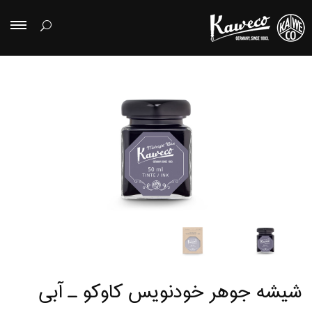
شیشه جوهر خودنویس کاوکو ـ آبی