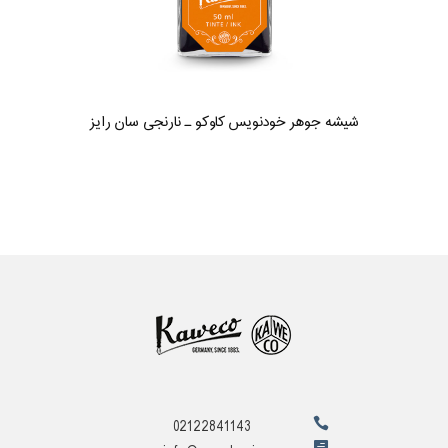
شیشه جوهر خودنویس کاوکو ـ نارنجی سان رایز
02122841143