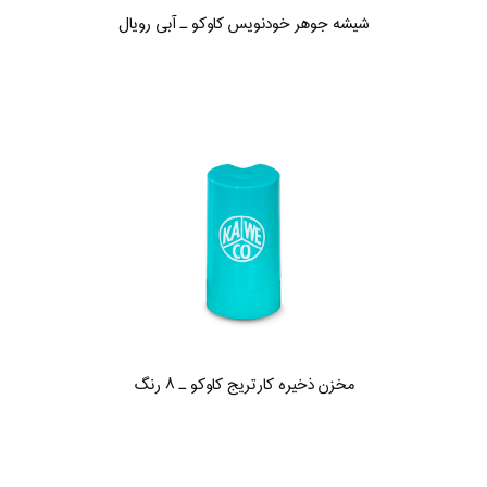
شیشه جوهر خودنویس کاوکو ـ آبی رویال
مخزن ذخیره کارتریج کاوکو ـ ۸ رنگ