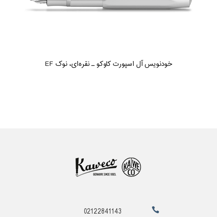
خودنویس آل اسپورت کاوکو ـ نقره‌ای، نوک EF
02122841143