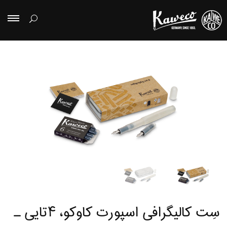
سِت کالیگرافی اسپورت کاوکو، ۴تایی ـ