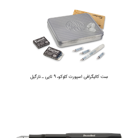
سِت کالیگرافی اسپورت کاوکو، ۹ تایی ـ نارگیل