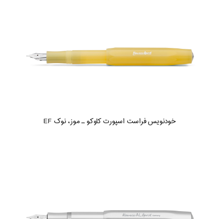
خودنویس فراست اسپورت کاوکو ـ موز، نوک EF