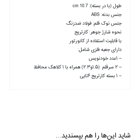
طول (با در بسته): 10.7 cm
جنس بدنه: ABS
جنس نوک قلم: فولاد ضدزنگ
نحوه شارژ جوهر: کارتریج
با قابلیت استفاده از کانورتور
دارای جعبه فلزی شامل:
– ۱عدد خودنویس
– ۲ سرقلم (۱.۵و۲.۳) همراه با ۱ کلاهک محافظ
– ۱ بسته کارتریج ۶تایی
شاید این‌ها را هم بپسندید…