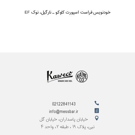
خودنویس فراست اسپورت کاوکو ـ نارگیل، نوک EF
02122841143
info@messbar.ir
خیابان پاسداران، خیابان گل
نبی، پلاک ۱۹ ، طبقه ۲، واحد ۴