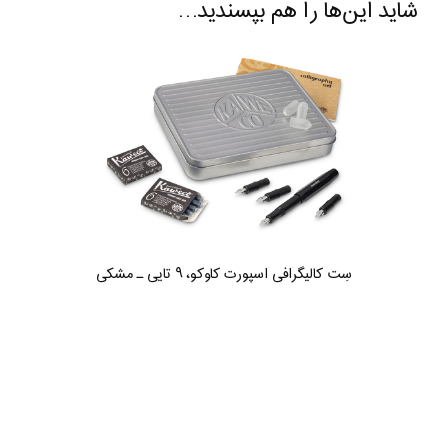
شاید این‌ها را هم بپسندید…
سِت کالیگرافی اسپورت کاوکو، ۹ تایی ـ مشکی