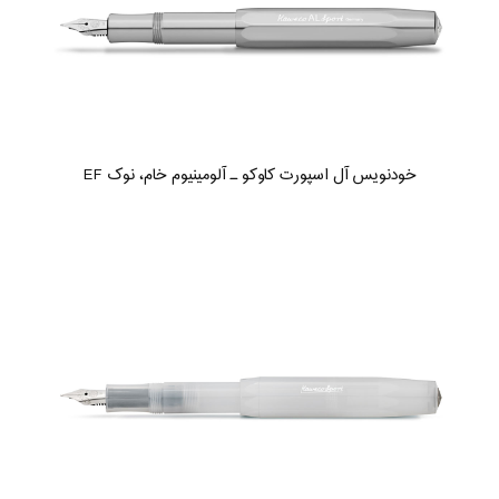
خودنویس آل اسپورت کاوکو ـ آلومینیوم خام، نوک EF