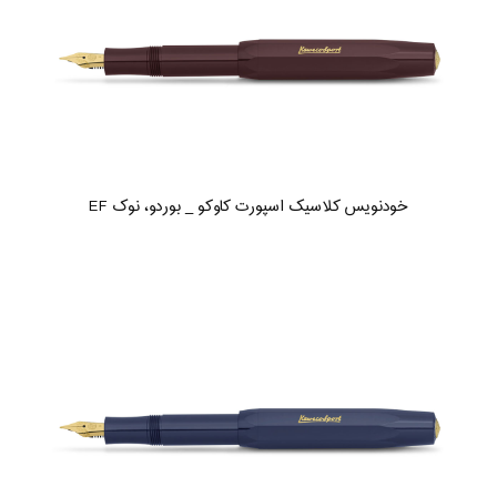
خودنویس کلاسیک اسپورت کاوکو _ بوردو، نوک EF