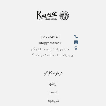
02122841143
info@messbar.ir
خیابان پاسداران، خیابان گل
نبی، پلاک ۱۹ ، طبقه ۲، واحد ۴
درباره کاوکو
ارزشها
کیفیت
تاریخچه