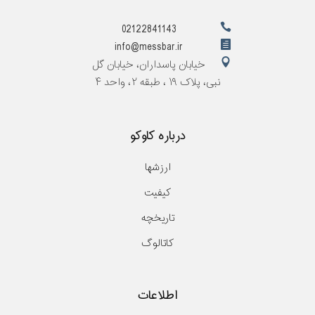
02122841143
info@messbar.ir
خیابان پاسداران، خیابان گل
نبی، پلاک ۱۹ ، طبقه ۲، واحد ۴
درباره کاوکو
ارزشها
کیفیت
تاریخچه
کاتالوگ
اطلاعات