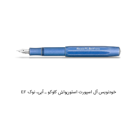
خودنویس آل اسپورت استون‌واش کاوکو ـ آبی، نوک EF