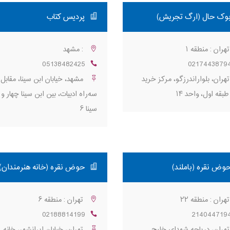
وک حال (ارگ تجریش)
پردیس کتاب
هران : منطقه ۱
: مشهد
05138482425
0217443879
هران، بلواراندرزگو، مرکز خرید
مشهد، خیابان ابن سینا، مقابل
طبقه اول، واحد ۱۴
سه‌راه ادبیات، بین ابن سینا چهار و 
سینا ۶
وض نقره (باملند)
حوض نقره (خانه هنرمندان)
هران : منطقه ۲۲
تهران : منطقه ۶
02188814199
214044719
هران، دریاچه شهدای خلیج
تهران، خیابان ایرانشهر، خانه