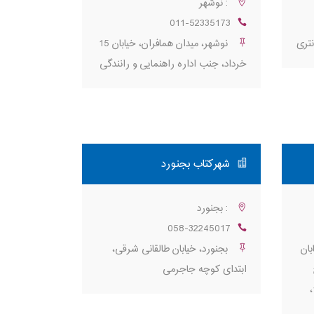
: نوشهر
011-52335173
نتری
نوشهر، میدان همافران، خیابان 15
خرداد، جنب اداره راهنمایی و رانندگی
شهرکتاب بجنورد
: بجنورد
058-32245017
بان
بجنورد، خیابان طالقانی شرقی،
ابتدای کوچه جاجرمی
اصفهانی، نبش چمن‌آرا، پلاک 117،