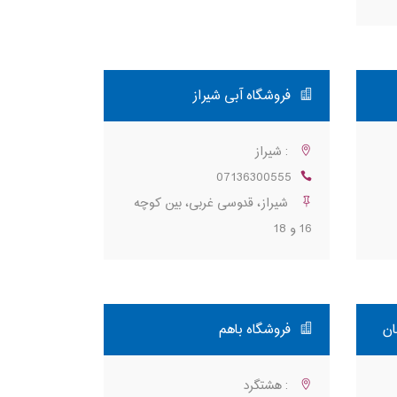
فروشگاه آبی شیراز
: شیراز
07136300555
شیراز، قدوسی غربی، بین کوچه
16 و 18
ان
فروشگاه باهم
: هشتگرد