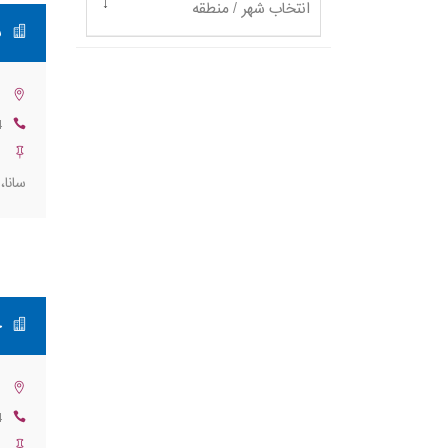
انتخاب شهر / منطقه
ب
ت
4
ت
سانا، 
ح
ت
4
ت