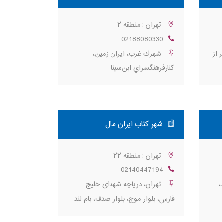
تهران : منطقه ۲
02188080330
 از
شهرك غرب، ايران زمين،
كنارفرهنگسراي ابن‌سینا
شهر کتاب ایران مال
تهران : منطقه ۲۲
02140447194
،
تهران، دریاچه شهدای خلیج
فارس، بلوار موج، بلوار صدف، بام لند