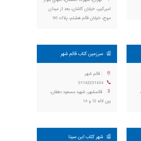
اميركبير، خيابان كاشان، بعد از ميدان
موج، خيابان قائم هشتم، پلاك 90
سرزمین کتاب قائم شهر
: قائم شهر
01142231434
قائمشهر، شهید مسعود دهقان،
بین لاله 12 و 14
شهر کتاب ابن سینا