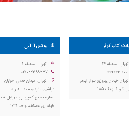
انک کتاب کوثر
بوكس آر آس
هران : منطقه ۱۴
تهران : منطقه ۱
۰۲۱-۲۲۳۹۹۵۳۷
0213315127
هران خیابان پیروزی بلوار ابوذر
تهران، میدان قدس، خیابان
پلاک ۱۸۵
دزاشیب، نرسیده به سه راه
عمار،مجتمع کامپیوتر و موبایل شم
طبقه زیر همکف، واحد ۱۰۳۱