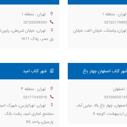
هران : منطقه ۱
تهران : منطقه ۱
02122608300
0212217986
هران، ولنجک، خیابان الف، خیابان
تهران، خیابان شریعتی، پایین‌تر
پل صدر، پلاک 1671
هر کتاب اصفهان چهار باغ
شهر کتاب امید
 اصفهان
تهران : منطقه ۴
02177043019
0313663074
صفهان، چهار باغ بالا، عباس آباد،
تهران، تهرانپارس، شهرک امید
ن ارديبهشت، كوچه 6
مجتمع تجاری امید، پشت بانک
پارسیان، واحد 86