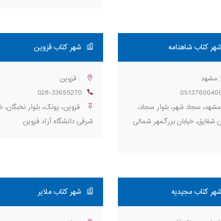
هر کتاب شاهنامه
شهر کتاب قزوین
 مشهد
: قزوین
028-33655270
0513760040
شهد، سجاد شهر، بلوار سجاد،
قزوین، پونک، بلوار نخبگان، 
ن شقایق، خیابان بزرگمهر شمالی
شرقی دانشگاه آزاد قزوین
هر کتاب مجیدیه
شهر کتاب ملایر