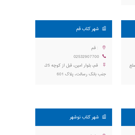
شهر کتاب قم
: قم
02532907700
ضلع
قم، بلوار امین، قبل از کوچه 25،
جنب بانک رسالت، پلاک 601
شهر کتاب نوشهر