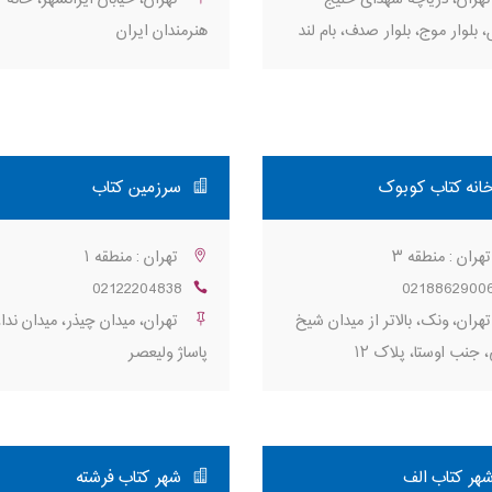
 بلوار موج، بلوار صدف، بام لند
هنرمندان ایران
انه کتاب كوبوک
سرزمين كتاب
هران : منطقه ۳
تهران : منطقه ۱
02122204838
0218862900
هران، ونک، بالاتر از میدان شیخ
تهران، ميدان چيذر، ميدان ندا،
، جنب اوستا، پلاک ۱۲
پاساژ وليعصر
هر كتاب الف
شهر كتاب فرشته