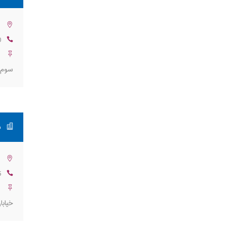
ت
0
ت
سوم
ش
:
5
ا
خیابا