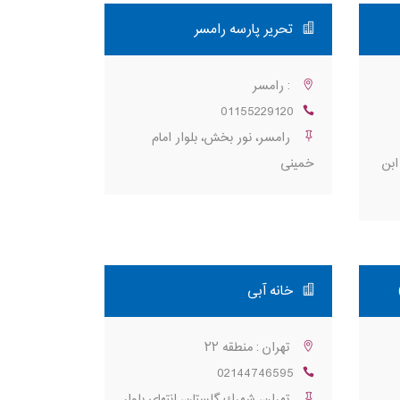
تحریر پارسه رامسر
: رامسر
01155229120
رامسر، نور بخش، بلوار امام
ابن
خمینی
خانه آبی
تهران : منطقه ۲۲
02144746595
تهران، شهرك گلستان، انتهاي بلوار