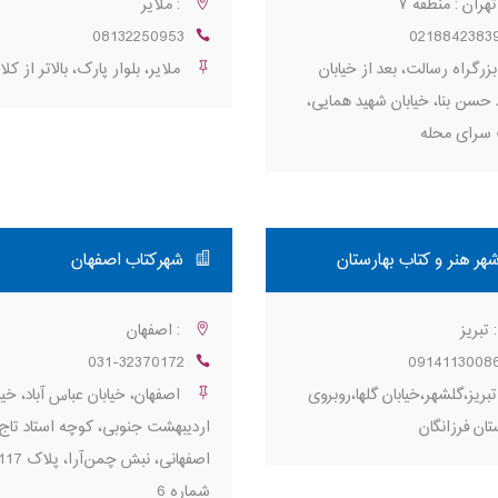
هران : منطقه ۷
: ملایر
08132250953
0218842383
زرگراه رسالت، بعد از خیابان
ملایر، بلوار پارک، بالاتر از کلا
 حسن بنا، خیابان شهید همایی،
سرای محله
هر هنر و کتاب بهارستان
شهرکتاب اصفهان
 تبریز
: اصفهان
031-32370172
0914113008
بریز،گلشهر،خیابان گلها،روبروی
اصفهان، خیابان عباس آباد، خیا
تان فرزانگان
اردیبهشت جنوبی، کوچه استاد تاج
شماره 6