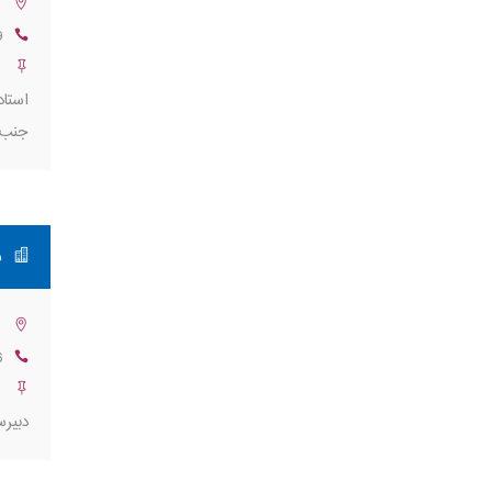
ت
9
ب
استاد
جنب 
ش
:
6
ت
دبیرس