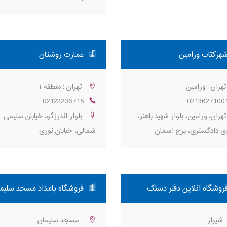
هرکتاب ورامین
عمارت روشنان
هران : ورامین
تهران : منطقه ۱
02122206715
0213627100
هران، ورامین، بلوار شهید باهنر،
بلوار اندرزگو، خیابان سلیمی
ی دادگستری، برج آسمان
شمالی، خیابان نوری
روشگاه آنلاین دفتر دستک
فروشگاه بامداد مسجد سلیم
 شیراز
: مسجد سلیمان