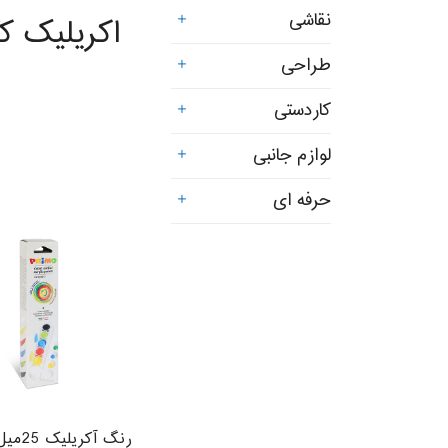
نقاشی
اکریلیک ک
طراحی
کاردستی
لوازم جانبی
حرفه ای
رنگ آکریلیک 25میل، 6رنگ