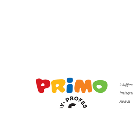
info@me
Instagr
Aparat
Telegra