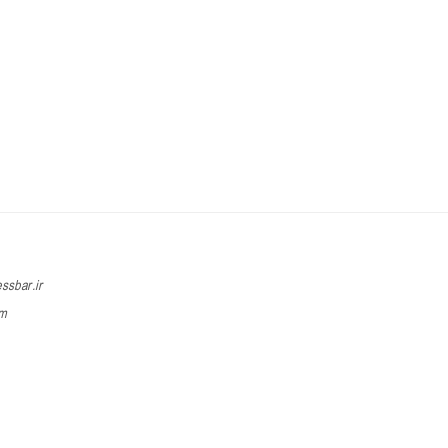
ssbar.ir
am
m