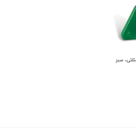
لثی، سبز