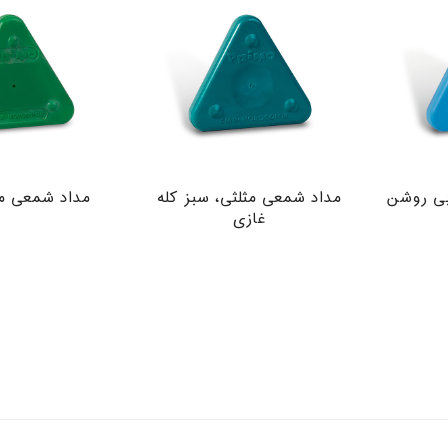
بی روشن
مداد شمعی مثلثی، سبز كله
مداد شمعی مث
غازی