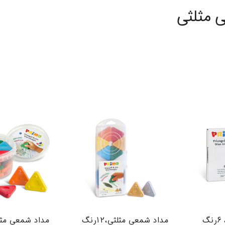
 مثلثی
گ
مداد شمعی مثلثی،۱۲رنگ