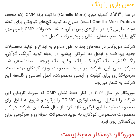
حس بازی با رنگ
در سال ۱۹۳۳،‌ کامیلو مورو (Camillo Moro) با ثبت برند CMP (که مخفف
Camillo Moro Padova است) شروع به تولید گچ‌های کوچکی برای تخته
سیاه مدارس کرد. در سال‌های پس از آن، دامنه محصولات CMP با موم مهر،
گچ بیلیارد، ساچمه‌های سفالی و پودر مرکب تکمیل شد.
شرکت موروکالر در دهه‌های بعد به طور مداوم به ابداع و تولید محصولات
جدید پرداخت و تبدیل به شرکتی پیشرو در زمینه تولید آبرنگ،‌ گوآش،‌
رنگ‌انگشتی، رنگ آکریلیک، رنگ روغن،‌ رنگ پارچه و مدادشمعی شد.
تمرکز اصلی این شرکت بر تولید محصولات ویژه کودکان بوده است.
سرمایه‌گذاری برای کیفیت و ایمنی محصولات، اصل اساسی و فلسفه این
شرکت به شمار می‌رود.
موروکالر در سال ۲۰۰۳ در کنار حفظ نشان CMP که میراث تاریخی این
شرکت را تشکیل می‌دهد، لوگوی PRIMO را برگزید و شروع به تبلیغ برای
محصولات خود با این لوگوی تازه کرد. از سال ۲۰۰۵ این شرکت در کنار
محصولات مخصوص کودکان، به تولید محصولات حرفه‌ای و سرگرمی برای
بزرگسالان روی آورد.
موروکالر؛ دوستدار محیط‌زیست