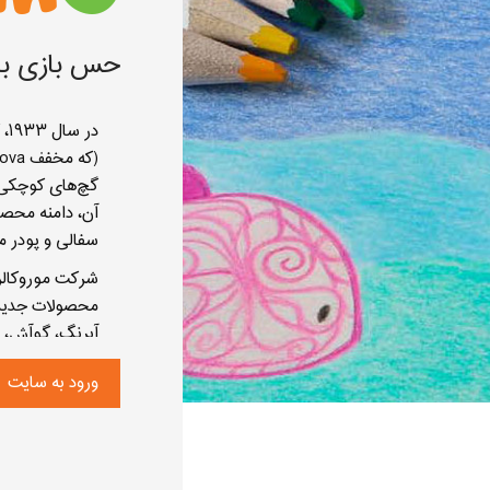
 خود را گسترش
داده است. در حال حاضر، محصولات این شرکت در بیش از ۴۰
حس بازی با
گچ‌های کوچکی ب
سفالی و پودر 
شرکت موروکالر د
محصولات جدید پ
آبرنگ،‌ گوآش،‌
پارچه و مدادشم
ورود به سایت
محصولات ویژه ک
ایمنی محصولات
می‌رود.