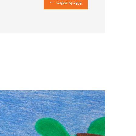
ورود به سایت
تولید قلم‌های جدید شش ‌وجهی کوتاه و قطوری
Sport راه‌اندازی کرد که به نمونه‌ای برجسته 
شد. در طول جنگ جهانی دوم تولید کارخانه تقر
م
مجددا آغاز کرد.
شیفتگان و مجموعه‌داران خودنویس و به ویژه قل
برند و تجهیزات کاوِکو را خریداری کرد. مایکل ا
با جد و جهد فراوان و با بهره‌گیری از ترکیبی ا
کاوِکو و مواد بدیع و مدرن، به این برند حیاتی
همراه با سایر اعضاء خانواده خود، این کسب ‌و 
بخشیده‌ است.
کاوِکو با تلفیق 
به همراه تغییرات اساسی به روز شده، همواره از 
دیگر عزیمت کرده است. نتیجه حاصله، مجموعه
خودنویس‌ها‌، انواع قلم‌ها و لوازم جنبی آن‌ها