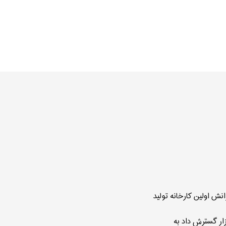
آسیم در سال 1343 با همراهی پدر و برادرانش اولین کارخانه تولید
زار گسترش داد به