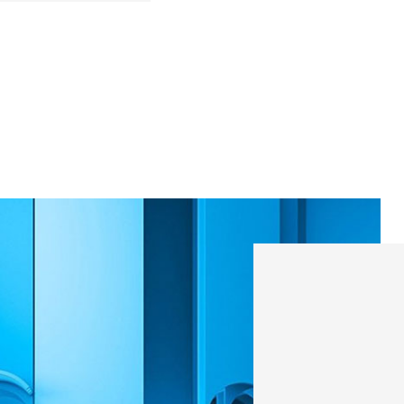
و شروع به تبلیغ
سال ۰۵
تولید محصولات 
موروکالر؛ دو
شرکت موروکالر ب
نیروی خورشیدی
LED استفاد
سیستم آب کم‌م
مخلوط‌کن‌‌ است
مدادشمعی‌های 
پس‌ماندهای پلا
زمینه بازیافت 
بالایی را برای
مقرر کرده است.