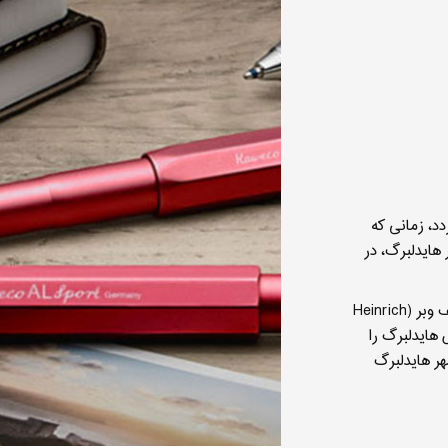
سال ۱۸۸۳ باز می‌گردد، زمانی که
هایدلبرگ، در
پس از آن در سال ۱۸۸۹، هاینریش کخ و رادولف وبر (Heinrich
خودنویس هایدلبرگ را
هر هایدلبرگ
شرکت کاوِکو در سال ۱۹۲۱ با ۶۰۰ نفر پرسنل سالانه حدود ۱۳۰
س تولید می‌کرد. در دهه ۱۹۳۰، این شرکت خط