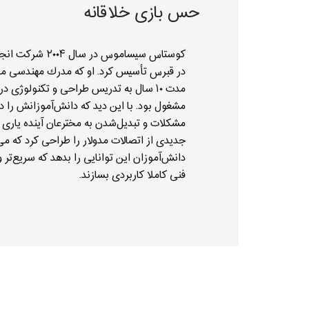
حس بازی خلاقانه
در قبرس تأسیس کرد. او که مدرك مهندسى مک
مدت ۱۰ سال به تدریس طراحى و تکنولوژى د
مشغول بود. با این دید که دانش‌آموزانش را در
مشکلات و تبدیل‌شدن به مخترعان آینده یارى 
جدیدى از اتصالات مدولار را طراحى کرد که می
دانش‌آموزان این توانایى را بدهد که سریع‌تر و
فنى کاملا کاربردى بسازند.
تحقیق و توسعه شرکت بود و اولین سرى از م
ENGINO در سال ۲۰۰۷ وارد بازار شد و 
بین‌المللى اسباب‌بازى و متخصصان آموزشى را
قابلیت چفت‌شدن قطعات این سیستم در حالت
ضمن حفظ روش‌هاى ساده تولید، ویژگى منحص