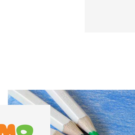
 را به نام سری
و ماندگار تبدیل
یبا به طور کامل
توقف شد و پس از پایان جنگ در سال ۱۹۴۵ فعالیت خود را
در سال ۱۹۹۴ مایکل گوتبرلت (Michael Gutberlet) یکی از
م‌های کاوِکو ،
ز آن زمان به بعد
ز طرح‌های تاریخی
 تازه بخشیده و
کار را رونق
سبک کلاسیک دهه ۱۹۳۰ و مهندسی دقیق آلمانی
قله‌ای به قله‌ای
 شگفت‌انگیزی از
 بوده است.