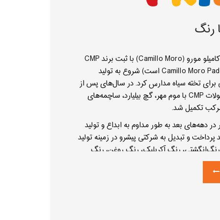
 رنگ
در سال ۱۹۳۳،‌ کامیلو مورو (Camillo Moro) با ثبت برند CMP
(که مخفف Camillo Moro Padova است) شروع به تولید
رای تخته سیاه مدارس کرد. در سال‌های پس از
آن، دامنه محصولات CMP با موم مهر، گچ بیلیارد، ساچمه‌های
مرکب تکمیل شد.
ر دهه‌های بعد به طور مداوم به ابداع و تولید
رداخت و تبدیل به شرکتی پیشرو در زمینه تولید
 رنگ‌انگشتی، رنگ آکریلیک، رنگ روغن،‌ رنگ
عی شد. تمرکز اصلی این شرکت بر تولید
ودکان بوده است. سرمایه‌گذاری برای کیفیت و
، اصل اساسی و فلسفه این شرکت به شمار
موروکالر در سال ۲۰۰۳ در کنار حفظ نشان CMP که میراث