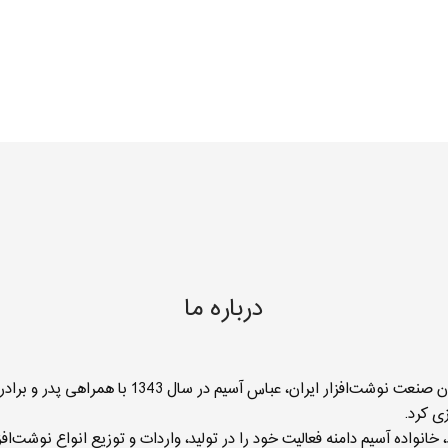
‌اندازى، این
 کرده است. در
توسعه داده و
 ارتقا داده است.
ز ۶۰ سرى محصول، از طراحی‌ها و
دى و روباتیک‌هاى
حال رشد سریع در این
ر توسعۀ کارخانۀ
ى جدید تولید در
تا ساخت و
درباره ما
به عنوان یکی از بنیانگذاران صنعت نوشت‌افزار ایران، عباس 
زی کرد.
خانواده آسیم دامنه فعالیت خود را در تولید، واردات و توزیع انواع نوشت‌اف