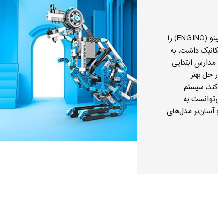
را دیدید، می‌تو
گازهای گلخانه‌ا
پریمو دقت و سخ
کوستاس سیساموس در سال ۲۰۰۴ شرکت انجینو (ENGINO) را
مواد قابل بازیا
انیک داشت، به
چندمنظوره و . . 
ر مدارس ابتدایى
 حل بهتر
در س
کند، سیستم
موروکالر با توس
‌توانست به
 آسان‌تر مدل‌هاى
را با نشان “ساخ
جایزه تحقیقاتى اتحادیۀ اروپایى، تأمین‌کننده سرمایۀ ۳ سال اول
جموعه‌هاى
توجه خریداران
 به خود جلب کرد.
‌هاى مختلف،
ربه فردى بود که