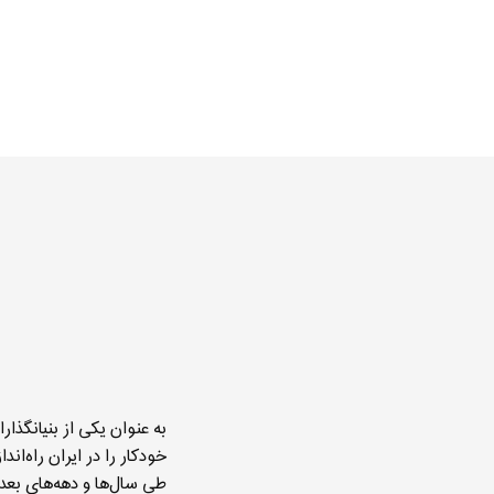
امکانات گسترده‌اى را عرضه می‌کرد. از زمان راه
سیستم چندین جایزه ملّى و بین‌المللى دریافت
همین حال، بخش تحقیق و توسعه، ابداعات را 
انجینو را به نسل سوم اسباب‌بازی‌های ساختنی
هم‌اکنون با خط تولید بیش ا
مکانیسم‌هاى ساده گرفته تا سیستم‌هاى خورشی
بی‌سیم، Engino یکى از کمپانی‌هاى در 
زمینه است. انعکاس این موفقیت را مى‌توان د
کاملاً اتوماتیک در قبرس، استقرار استانداردها
اروپا با ارائۀ یکپارچگى عمودى از ایده‌پردازى 
خرده‌فروشى مشاهده کرد.
خودکار را در ایران راه‌اندا
طی سال‌ها و دهه‌های بعد، 